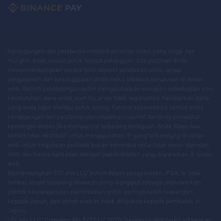
Perdagangan dan pelaburan melibatkan tahap risiko yang tinggi dan
mungkin tidak sesuai untuk semua pelanggan. Sila pastikan anda
mempertimbangkan secara teliti objektif pelaburan anda, tahap
pengalaman dan kesanggupan ambil risiko sebelum berurusan di laman
web. Aktiviti perdagangan boleh mengakibatkan kerugian sebahagian atau
keseluruhan dana anda, oleh itu, anda tidak sepatutnya melaburkan dana
yang anda tidak mampu untuk hilang. Fahami sepenuhnya semua risiko
perdagangan dan pelaburan dan dapatkan nasihat daripada penasihat
kewangan bebas jika mempunyai sebarang keraguan. Anda diberi hak
terhad tidak eksklusif untuk menggunakan IP yang terkandung di laman
web untuk kegunaan peribadi bukan komersial serta tidak boleh dipindah
milik dan hanya berkaitan dengan perkhidmatan yang ditawarkan di laman
web.
Memandangkan EOLabs LLC bukan dalam pengawasan JFSA, ia tidak
terlibat dalam sebarang tindakan yang dianggap sebagai menawarkan
produk kewangan dan permohonan untuk perkhidmatan kewangan
kepada Jepun, dan laman web ini tidak ditujukan kepada penduduk di
Jepun.
EOLabs LLC, Company No 377 LLC 2020, having its registered address at: