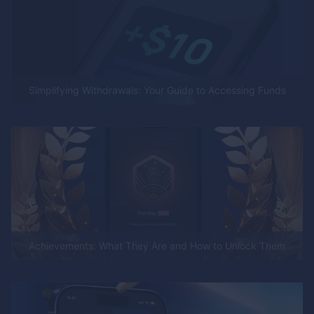
Simplifying Withdrawals: Your Guide to Accessing Funds
Achievements: What They Are and How to Unlock Them