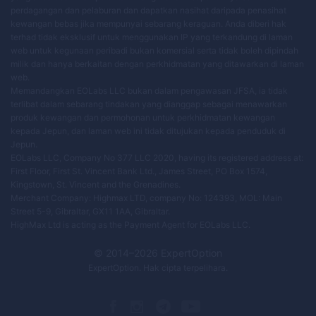
perdagangan dan pelaburan dan dapatkan nasihat daripada penasihat
kewangan bebas jika mempunyai sebarang keraguan. Anda diberi hak
terhad tidak eksklusif untuk menggunakan IP yang terkandung di laman
web untuk kegunaan peribadi bukan komersial serta tidak boleh dipindah
milik dan hanya berkaitan dengan perkhidmatan yang ditawarkan di laman
web.
Memandangkan EOLabs LLC bukan dalam pengawasan JFSA, ia tidak
terlibat dalam sebarang tindakan yang dianggap sebagai menawarkan
produk kewangan dan permohonan untuk perkhidmatan kewangan
kepada Jepun, dan laman web ini tidak ditujukan kepada penduduk di
Jepun.
EOLabs LLC, Company No 377 LLC 2020, having its registered address at:
First Floor, First St. Vincent Bank Ltd., James Street, PO Box 1574,
Kingstown, St. Vincent and the Grenadines.
Merchant Company: Highmax LTD, company No: 124393, MOL: Main
Street 5-9, Gibraltar, GX11 1AA, Gibraltar.
HighMax Ltd is acting as the Payment Agent for EOLabs LLC.
© 2014–
2026
ExpertOption
ExpertOption
. Hak cipta terpelihara.