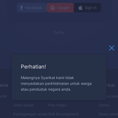
Facebook
Google
Sign in
Daftar
Perhatian!
Malangnya Syarikat kami tidak
menyediakan perkhidmatan untuk warga
tama
Perdagangan
Pendidikan
Syarikat
atau penduduk negara anda.
uma
Ciri-ciri
How to Trade
Perihal sya
Jenis akaun
First Steps
Terma
Perdagangan sosial
Skill Development
Dasar pem