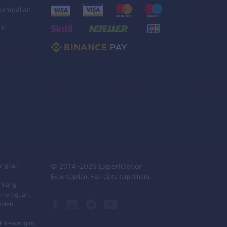
gembalian
si
C
bangkan
© 2014–
2026
ExpertOption
ExpertOption
. Hak cipta terpelihara.
ilang.
 keraguan.
boleh
uk kewangan