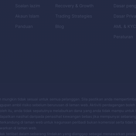
Soalan lazim
Recovery & Growth
Dasar pen
Akaun Islam
Trading Strategies
Dasar Priva
Panduan
Blog
AML
&
KY
Peraturan
an mungkin tidak sesuai untuk semua pelanggan. Sila pastikan anda mempertim
ggupan ambil risiko sebelum berurusan di laman web. Aktiviti perdagangan boleh
leh itu, anda tidak sepatutnya melaburkan dana yang anda tidak mampu untuk h
dapatkan nasihat daripada penasihat kewangan bebas jika mempunyai sebarang
 terkandung di laman web untuk kegunaan peribadi bukan komersial serta tidak 
awarkan di laman web.
k terlibat dalam sebarang tindakan yang dianggap sebagai menawarkan prod